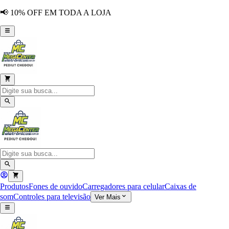
📢 10% OFF EM TODA A LOJA
Produtos
Fones de ouvido
Carregadores para celular
Caixas de
som
Controles para televisão
Ver Mais