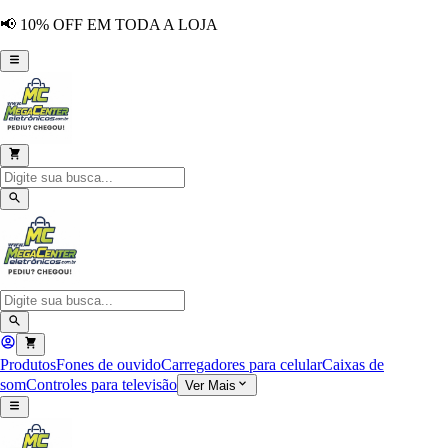
📢 10% OFF EM TODA A LOJA
Produtos
Fones de ouvido
Carregadores para celular
Caixas de
som
Controles para televisão
Ver Mais