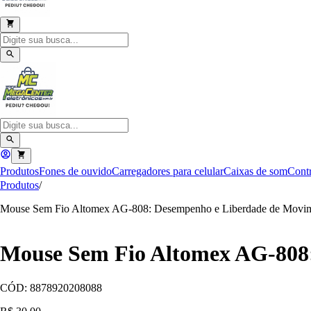
Produtos
Fones de ouvido
Carregadores para celular
Caixas de som
Contr
Produtos
/
Mouse Sem Fio Altomex AG-808: Desempenho e Liberdade de Movi
Mouse Sem Fio Altomex AG-808
CÓD:
8878920208088