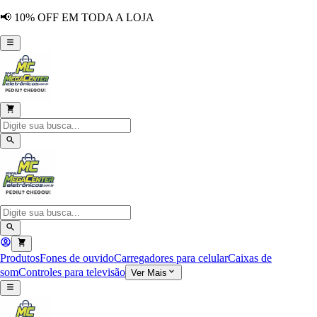
📢 10% OFF EM TODA A LOJA
Produtos
Fones de ouvido
Carregadores para celular
Caixas de
som
Controles para televisão
Ver Mais