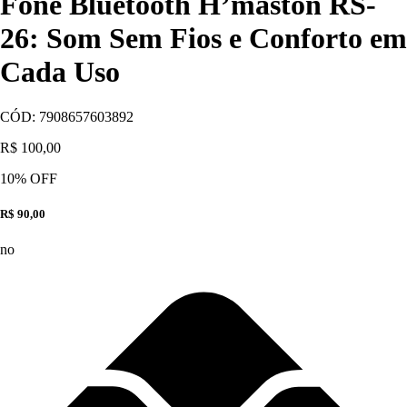
Fone Bluetooth H’maston RS-
26: Som Sem Fios e Conforto em
Cada Uso
CÓD:
7908657603892
R$ 100,00
10
% OFF
R$ 90,00
no