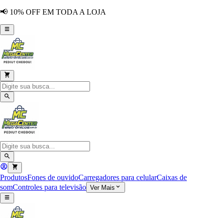
📢 10% OFF EM TODA A LOJA
Produtos
Fones de ouvido
Carregadores para celular
Caixas de
som
Controles para televisão
Ver Mais