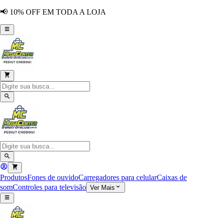
📢 10% OFF EM TODA A LOJA
Produtos
Fones de ouvido
Carregadores para celular
Caixas de
som
Controles para televisão
Ver Mais