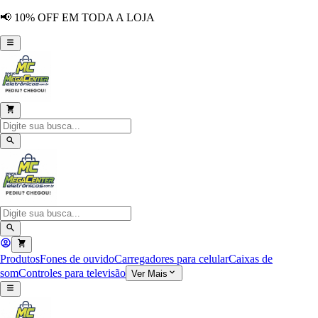
📢 10% OFF EM TODA A LOJA
Produtos
Fones de ouvido
Carregadores para celular
Caixas de
som
Controles para televisão
Ver Mais