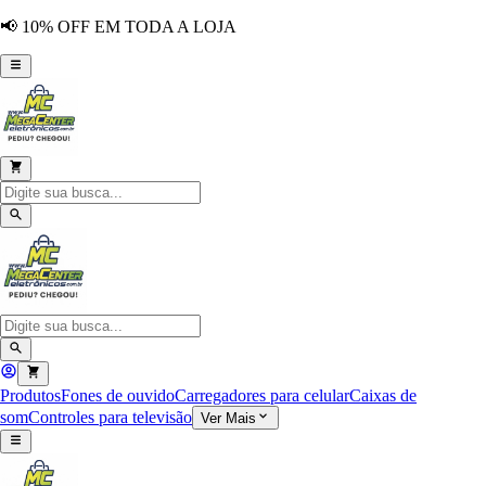
📢 10% OFF EM TODA A LOJA
Produtos
Fones de ouvido
Carregadores para celular
Caixas de
som
Controles para televisão
Ver Mais