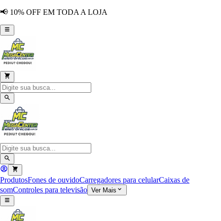
📢 10% OFF EM TODA A LOJA
Produtos
Fones de ouvido
Carregadores para celular
Caixas de
som
Controles para televisão
Ver Mais