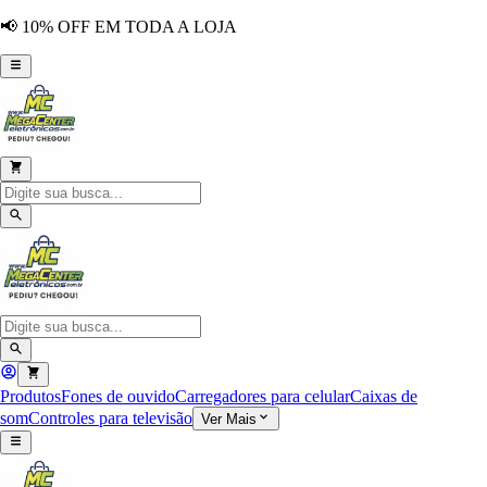
📢 10% OFF EM TODA A LOJA
Produtos
Fones de ouvido
Carregadores para celular
Caixas de
som
Controles para televisão
Ver Mais