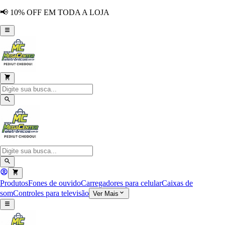
📢 10% OFF EM TODA A LOJA
Produtos
Fones de ouvido
Carregadores para celular
Caixas de
som
Controles para televisão
Ver Mais