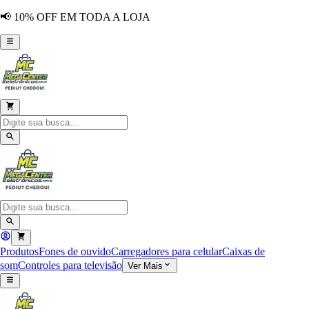
📢 10% OFF EM TODA A LOJA
Produtos
Fones de ouvido
Carregadores para celular
Caixas de
som
Controles para televisão
Ver Mais