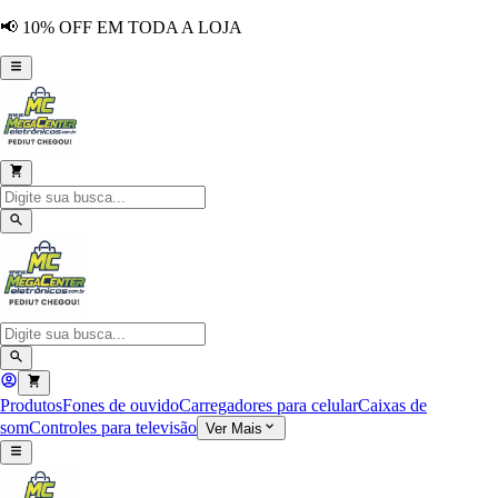
📢 10% OFF EM TODA A LOJA
Produtos
Fones de ouvido
Carregadores para celular
Caixas de
som
Controles para televisão
Ver Mais