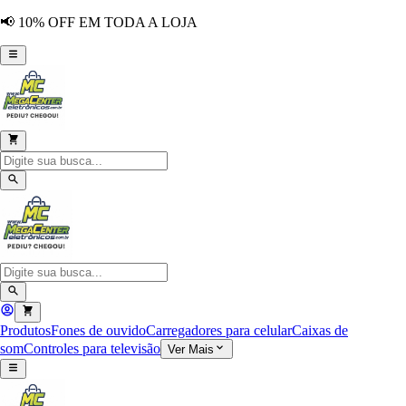
📢 10% OFF EM TODA A LOJA
Produtos
Fones de ouvido
Carregadores para celular
Caixas de
som
Controles para televisão
Ver Mais