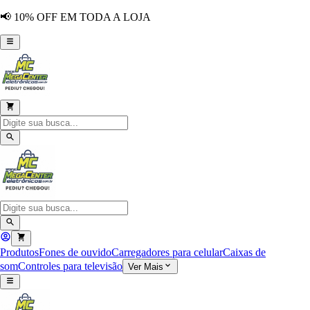
📢 10% OFF EM TODA A LOJA
Produtos
Fones de ouvido
Carregadores para celular
Caixas de
som
Controles para televisão
Ver Mais