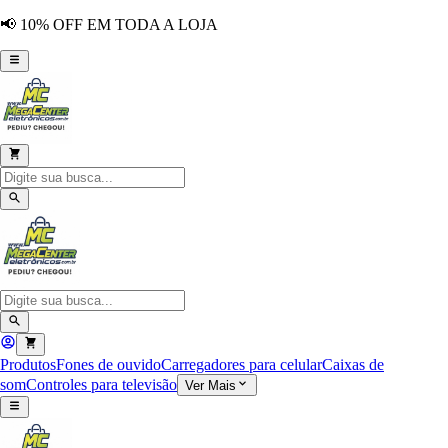
📢 10% OFF EM TODA A LOJA
Produtos
Fones de ouvido
Carregadores para celular
Caixas de
som
Controles para televisão
Ver Mais