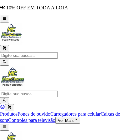
📢 10% OFF EM TODA A LOJA
Produtos
Fones de ouvido
Carregadores para celular
Caixas de
som
Controles para televisão
Ver Mais