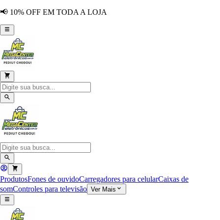
📢 10% OFF EM TODA A LOJA
Produtos
Fones de ouvido
Carregadores para celular
Caixas de
som
Controles para televisão
Ver Mais