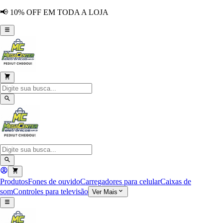
📢 10% OFF EM TODA A LOJA
Produtos
Fones de ouvido
Carregadores para celular
Caixas de
som
Controles para televisão
Ver Mais