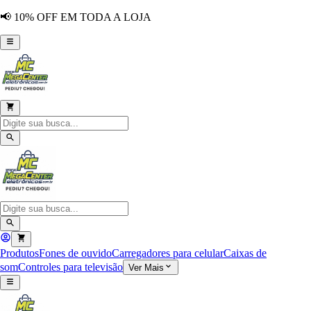
📢 10% OFF EM TODA A LOJA
Produtos
Fones de ouvido
Carregadores para celular
Caixas de
som
Controles para televisão
Ver Mais