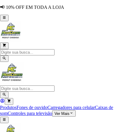
📢 10% OFF EM TODA A LOJA
Produtos
Fones de ouvido
Carregadores para celular
Caixas de
som
Controles para televisão
Ver Mais