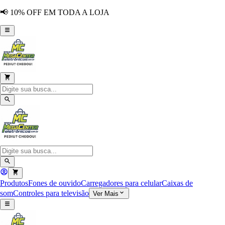
📢 10% OFF EM TODA A LOJA
Produtos
Fones de ouvido
Carregadores para celular
Caixas de
som
Controles para televisão
Ver Mais