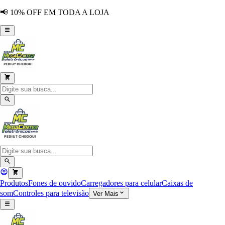
📢 10% OFF EM TODA A LOJA
Produtos
Fones de ouvido
Carregadores para celular
Caixas de
som
Controles para televisão
Ver Mais