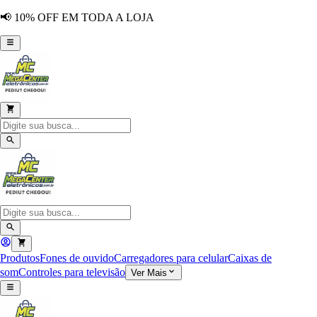
📢 10% OFF EM TODA A LOJA
Produtos
Fones de ouvido
Carregadores para celular
Caixas de
som
Controles para televisão
Ver Mais