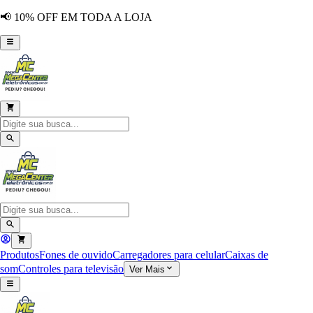
📢 10% OFF EM TODA A LOJA
Produtos
Fones de ouvido
Carregadores para celular
Caixas de
som
Controles para televisão
Ver Mais