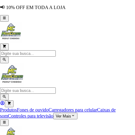
📢 10% OFF EM TODA A LOJA
Produtos
Fones de ouvido
Carregadores para celular
Caixas de
som
Controles para televisão
Ver Mais