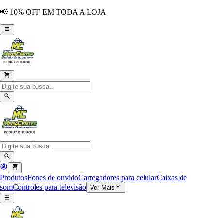
📢 10% OFF EM TODA A LOJA
Produtos
Fones de ouvido
Carregadores para celular
Caixas de
som
Controles para televisão
Ver Mais