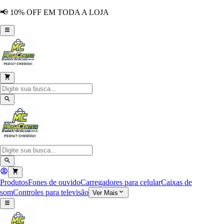
📢 10% OFF EM TODA A LOJA
Produtos
Fones de ouvido
Carregadores para celular
Caixas de
som
Controles para televisão
Ver Mais