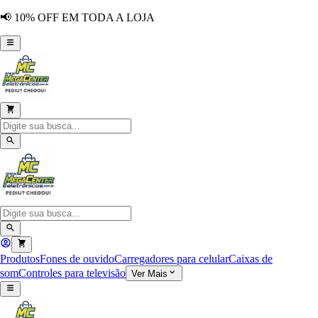
📢 10% OFF EM TODA A LOJA
Produtos
Fones de ouvido
Carregadores para celular
Caixas de
som
Controles para televisão
Ver Mais