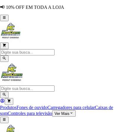
📢 10% OFF EM TODA A LOJA
Produtos
Fones de ouvido
Carregadores para celular
Caixas de
som
Controles para televisão
Ver Mais