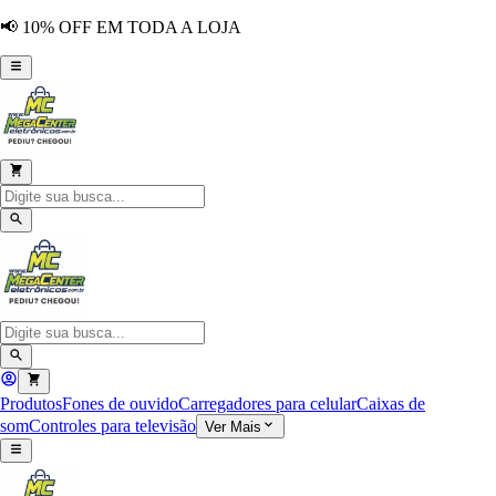
📢 10% OFF EM TODA A LOJA
Produtos
Fones de ouvido
Carregadores para celular
Caixas de
som
Controles para televisão
Ver Mais