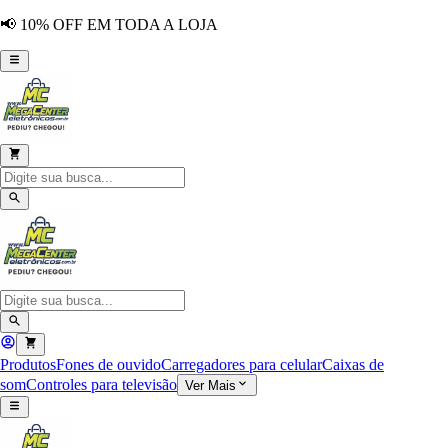
📢 10% OFF EM TODA A LOJA
Produtos
Fones de ouvido
Carregadores para celular
Caixas de
som
Controles para televisão
Ver Mais