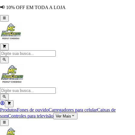
📢 10% OFF EM TODA A LOJA
Produtos
Fones de ouvido
Carregadores para celular
Caixas de
som
Controles para televisão
Ver Mais