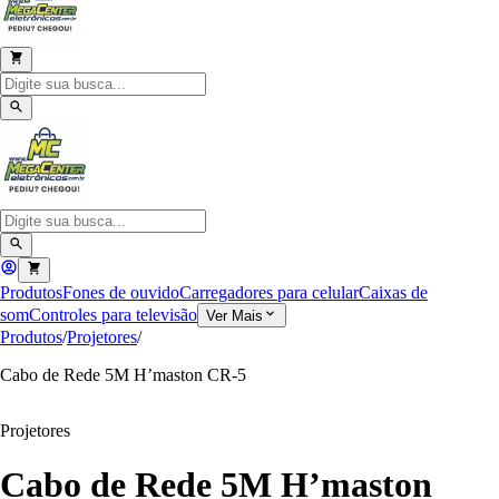
Produtos
Fones de ouvido
Carregadores para celular
Caixas de
som
Controles para televisão
Ver Mais
Produtos
/
Projetores
/
Cabo de Rede 5M H’maston CR-5
Projetores
Cabo de Rede 5M H’maston