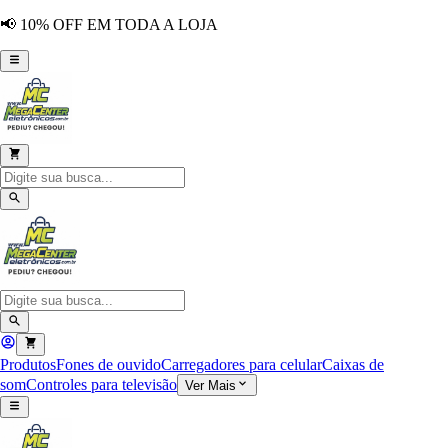
📢 10% OFF EM TODA A LOJA
Produtos
Fones de ouvido
Carregadores para celular
Caixas de
som
Controles para televisão
Ver Mais